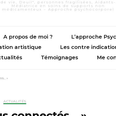
de vie, Deuil", personnes fragilisées, Aidants-
Médiatrice en soins de supports non
médicamenteux – Approche psychocorporel
A propos de moi ?
L’approche Psyc
tion artistique
Les contre indicatio
tualités
Témoignages
Me con
tés… »
ACTUALITÉS
sus connectés… »