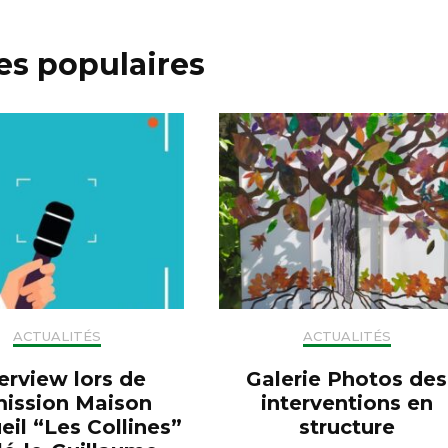
les populaires
ACTUALITÉS
ACTUALITÉS
erview lors de
Galerie Photos des
mission Maison
interventions en
eil “Les Collines”
structure