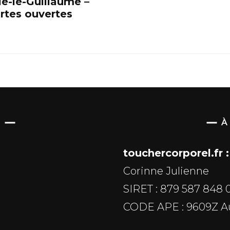
llé-le-Guillaume –
rtes ouvertes
S
À
touchercorporel.fr :
Corinne Julienne
SIRET : 879 587 848 
CODE APE : 9609Z Aut