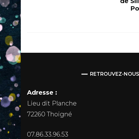
de Si
Po
RETROUVEZ-NOU
Adresse :
Lieu dit Planche
72260 Thoigné
07.86.33.96.53