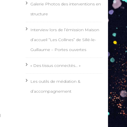
Galerie Photos des interventions en
structure
Interview lors de l’émission Maison
d’accueil “Les Collines” de Sillé-le-
Guillaume – Portes ouvertes
« Des tissus connectés… »
Les outils de médiation &
d’accompagnement
u