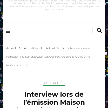
Professionnelle de l'accompagnement en relation d'aide- Référente
de parcours " Fin de vie, Deuil", personnes fragilisées, Aidants-
Médiatrice en soins de supports non médicamenteux – Approche
psychocorporel
Accueil
Actualités
Actualités
Interview lors de
l’émission Maison d’accueil “Les Collines” de Sillé-le-Guillaume –
Portes ouvertes
ACTUALITÉS
Interview lors de
l’émission Maison