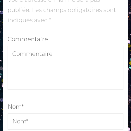
publiée.
Les champs obligatoires sont
indiqués avec
*
Commentaire
Nom
*